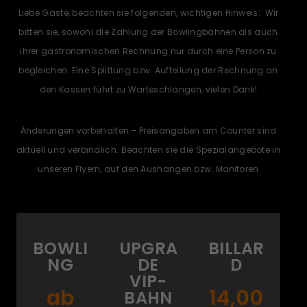
Liebe Gäste, beachten sie folgenden, wichtigen Hinweis: Wir
bitten sie, sowohl die Zahlung der Bowlingbahnen als auch
ihrer gastronomischen Rechnung nur durch eine Person zu
begleichen. Eine Splittung bzw. Aufteilung der Rechnung an
den Kassen führt zu Warteschlangen, vielen Dank!
Änderungen vorbehalten – Preisangaben am Counter sind
aktuell und verbindlich. Beachten sie die Spezialangebote in
unseren Flyern, auf den Aushängen bzw. Monitoren
BOWLI
UPGRA
BILLAR
NG
DE
D
VIP-
ab
14,00
BAHN