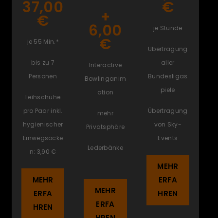
37,00
€
+
€
6,00
je Stunde
€
je 55 Min.*
Übertragung
bis zu 7
aller
Interactive
Personen
Bundesligas
Bowlinganim
piele
ation
Leihschuhe
pro Paar inkl.
Übertragung
mehr
hygienischer
von Sky-
Privatsphäre
Einwegsocke
Events
Lederbänke
n: 3,90 €
MEHR
MEHR
ERFA
MEHR
ERFA
HREN
ERFA
HREN
HREN