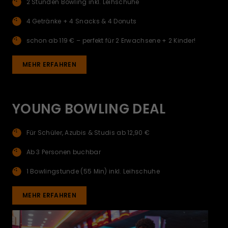
2 Stunden Bowling inkl. Leihschuhe
4 Getränke + 4 Snacks & 4 Donuts
schon ab 119 € – perfekt für 2 Erwachsene + 2 Kinder!
MEHR ERFAHREN
YOUNG BOWLING DEAL
Für Schüler, Azubis & Studis ab 12,90 €
Ab 3 Personen buchbar
1 Bowlingstunde (55 Min) inkl. Leihschuhe
MEHR ERFAHREN