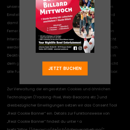
unsere Internetseite jederzeit mittels einer entsprechenden
Einstellung des genutzten Internetbrowsers verhindern und
damit der Setzung von Cookies dauerhaft widersprechen.
Ferner können bereits gesetzte Cookies jederzeit über einen
Internetbrowser oder andere Softwareprogramme gelöscht
werden. Dies ist in allen gängigen Internetbrowsern möglich.
Deaktiviert die betroffene Person die Setzung von Cookies in
dem genutzten Internetbrowser, sind unter Umständen nicht
JETZT BUCHEN
alle Funktionen unserer Internetseite vollumfänglich nutzbar.
Zur Verwaltung der eingesetzten Cookies und ähnlichen
Technologien (Tracking-Pixel, Web-Beacons etc.) und
diesbezüglicher Einwilligungen setzen wir das Consent Tool
„Real Cookie Banner“ ein. Details zur Funktionsweise von
„Real Cookie Banner“ findest du unter <a
href=“https://devowl.io/de/rcb/datenverarbeitung/“